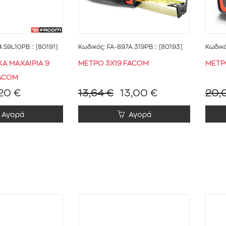
4.S9L10PB
:: [80191]
Κωδικός:
FA-897A.319PB
:: [80193]
Κωδικ
Α ΜΑΧΑΙΡΙΑ 9
ΜΕΤΡΟ 3Χ19 FACOM
ΜΕΤΡ
FACOM
20 €
13,64 €
13,00 €
20,
Αγορά
Αγορά