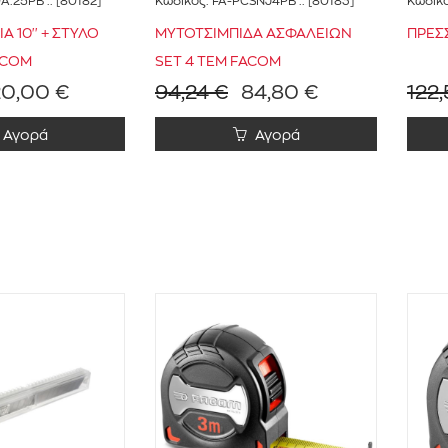
0A.25PB
:: [80182]
Κωδικός:
FA-PCSNJ4PB
:: [80183]
Κωδικ
 10'' + ΣΤΥΛΟ
ΜΥΤΟΤΣΙΜΠΙΔΑ ΑΣΦΑΛΕΙΩΝ
ΠΡΕΣ
ACOM
SET 4 ΤΕΜ FACOM
20,00 €
94,24 €
84,80 €
122
Αγορά
Αγορά