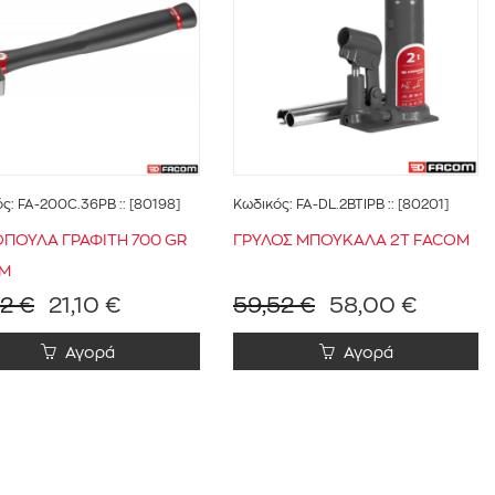
ός:
FA-200C.36PB
:: [80198]
Κωδικός:
FA-DL.2BTIPB
:: [80201]
ΟΠΟΥΛΑ ΓΡΑΦΙΤΗ 700 GR
ΓΡΥΛΟΣ ΜΠΟΥΚΑΛΑ 2Τ FACOM
M
32 €
21,10 €
59,52 €
58,00 €
Αγορά
Αγορά