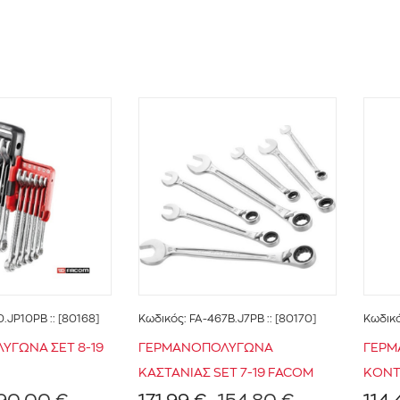
0.JP10PB
:: [80168]
Κωδικός:
FA-467B.J7PB
:: [80170]
Κωδικ
ΥΓΩΝΑ ΣΕΤ 8-19
ΓΕΡΜΑΝΟΠΟΛΥΓΩΝΑ
ΓΕΡΜ
ΚΑΣΤΑΝΙΑΣ SET 7-19 FACOM
ΚΟΝΤ
90,00 €
171,99 €
154,80 €
114,