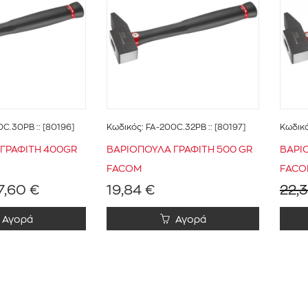
0C.30PB
:: [80196]
Κωδικός:
FA-200C.32PB
:: [80197]
Κωδικ
ΓΡΑΦΙΤΗ 400GR
ΒΑΡΙΟΠΟΥΛΑ ΓΡΑΦΙΤΗ 500 GR
ΒΑΡΙ
FACOM
FACO
7,60 €
19,84 €
22,
Αγορά
Αγορά