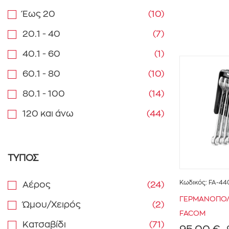
Έως 20
(10)
20.1 - 40
(7)
40.1 - 60
(1)
60.1 - 80
(10)
80.1 - 100
(14)
120 και άνω
(44)
ΤΥΠΟΣ
Κωδικός:
FA-44
Αέρος
(24)
ΓΕΡΜΑΝΟΠΟΛ
Ώμου/Χειρός
(2)
FACOM
Κατσαβίδι
(71)
95,00 €