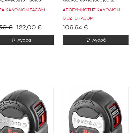
ός:
FA-985895
:: [80185]
Κωδικός:
FA-793936
:: [80187]
ΣΑ ΚΑΛΩΔΙΩΝ FACOM
ΑΠΟΓΥΜΝΩΤΗΣ ΚΑΛΩΔΙΩΝ
0.02 10 FACOM
,50 €
122,00 €
106,64 €
Αγορά
Αγορά