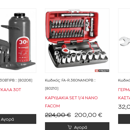
.30BTIPB
:: [80206]
Κωδικός:
FA-R.360NANOPB
::
Κωδικ
[80210]
ΥΚΑΛΑ 30Τ
ΓΕΡΜ
ΚΑΡΥΔΑΚΙΑ SET 1/4 NANO
ΚΑΣΤ
32,
FACOM
224,00 €
200,00 €
Αγορά
Αγορά