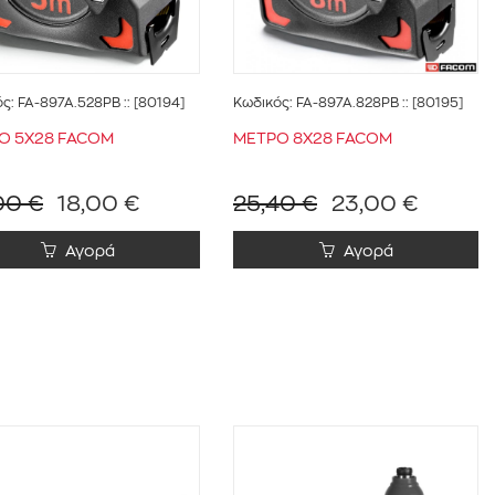
ός:
FA-897A.528PB
:: [80194]
Κωδικός:
FA-897A.828PB
:: [80195]
Ο 5Χ28 FACOM
ΜΕΤΡΟ 8Χ28 FACOM
00 €
18,00 €
25,40 €
23,00 €
Αγορά
Αγορά