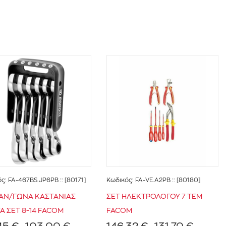
ός:
FA-467BS.JP6PB
:: [80171]
Κωδικός:
FA-VE.A2PB
:: [80180]
ΑΝ/ΓΩΝΑ ΚΑΣΤΑΝΙΑΣ
ΣΕΤ ΗΛΕΚΤΡΟΛΟΓΟΥ 7 ΤΕΜ
Α ΣΕΤ 8-14 FACOM
FACOM
45 €
103,00 €
146,32 €
131,70 €