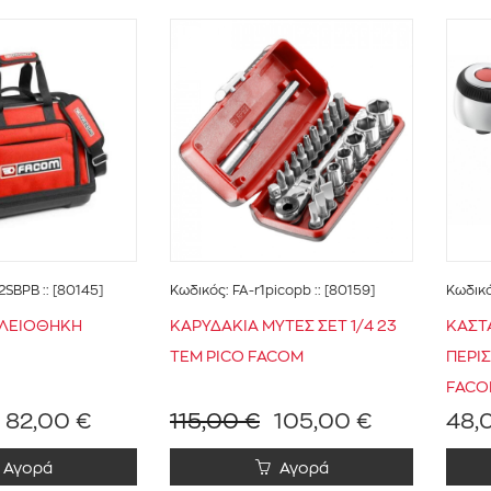
.2SBPB
:: [80145]
Κωδικός:
FA-r1picopb
:: [80159]
Κωδικ
ΑΛΕΙΟΘΗΚΗ
ΚΑΡΥΔΑΚΙΑ ΜΥΤΕΣ ΣΕΤ 1/4 23
ΚΑΣΤΑ
ΤΕΜ PICO FACOM
ΠΕΡΙ
FACO
82,00 €
115,00 €
105,00 €
48,
Αγορά
Αγορά