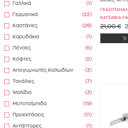
Κωδικός:
FA-17
Γαλλικά
(1)
ΓΚΑΖΟΤΑΝΑΛΙΑ
Γερμανικά
(22)
ΚΑΤΣΑΒΙΔΙ F
Καστάνιες
(26)
21,00 €
Καρυδάκια
(1)
Πένσες
(5)
Κόφτες
(2)
Απογυμνωτές Καλωδίων
(3)
Τανάλιες
(7)
Ψαλίδια
(3)
Μυτοτσίμπιδα
(19)
Προεκτάσεις
(11)
Αντάπτορες
(1)