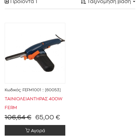
Προϊόντα
1
Ταξινόμηση βάση
FERM
(1)
201w - 500w
(1)
Κωδικός:
FEFM1001
:: [60053]
ΤΑΙΝΙΟΛΕΙΑΝΤΗΡΑΣ 400W
Ταινιολειαντήρες
(1)
FERM
106,64 €
65,00 €
Αγορά