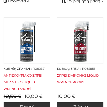
Προϊόντα
4
Ταξινόμηση βάση
LIQUID WRENCH
(4)
ΣΥΝΟΛΟ ΑΓΟΡΑΣ
(4)
Κωδικός:
ΣΠΑΝΤΛΙ
:: [106282]
Κωδικός:
ΣΠΣΙΛ
:: [106285]
ΑΝΤΙΣΚΟΥΡΙΑΚΟ ΣΠΡΕΙ
ΣΠΡΕΙ ΣΙΛΙΚΟΝΗΣ LIQUID
ΛΙΠΑΝΤΙΚΟ LIQUID
WRENCH 400ml
0 € - 11 €
ΦΙΛΤΡΑΡΙΣΜΑ
WRENCH 380 ml
10,50 €
10,00 €
10,00 €
Αγορά
Αγορά