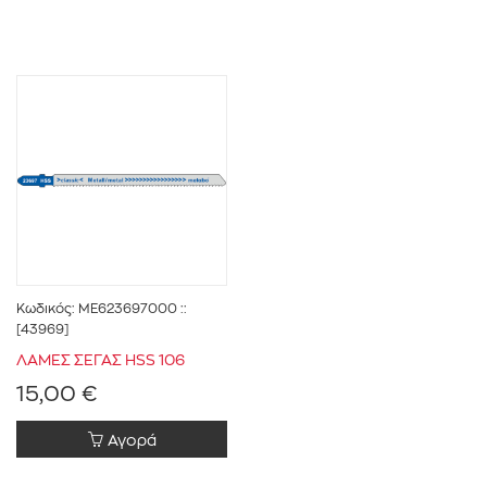
Κωδικός:
ME623697000
::
[43969]
ΛΑΜΕΣ ΣΕΓΑΣ HSS 106
15,00 €
Αγορά