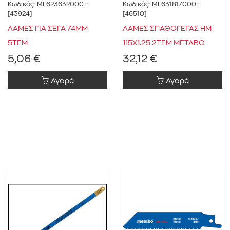
Κωδικός:
ME623632000
::
Κωδικός:
ME631817000
::
[43924]
[46510]
ΛΑΜΕΣ ΓΙΑ ΣΕΓΑ 74ΜΜ
ΛΑΜΕΣ ΣΠΑΘΟΓΕΓΑΣ ΗΜ
5ΤΕΜ
115Χ1.25 2ΤΕΜ METABO
5,06 €
32,12 €
Αγορά
Αγορά