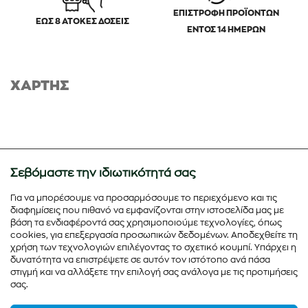
ΕΠΙΣΤΡΟΦΗ ΠΡΟΪΟΝΤΩΝ
ΕΩΣ 8 ΑΤΟΚΕΣ ΔΟΣΕΙΣ
ΕΝΤΟΣ 14 ΗΜΕΡΩΝ
ΧΑΡΤΗΣ
Σεβόμαστε την ιδιωτικότητά σας
Για να μπορέσουμε να προσαρμόσουμε το περιεχόμενο και τις
διαφημίσεις που πιθανό να εμφανίζονται στην ιστοσελίδα μας με
βάση τα ενδιαφέροντά σας χρησιμοποιούμε τεχνολογίες, όπως
cookies, για επεξεργασία προσωπικών δεδομένων. Αποδεχθείτε τη
χρήση των τεχνολογιών επιλέγοντας το σχετικό κουμπί. Υπάρχει η
δυνατότητα να επιστρέψετε σε αυτόν τον ιστότοπο ανά πάσα
στιγμή και να αλλάξετε την επιλογή σας ανάλογα με τις προτιμήσεις
σας.