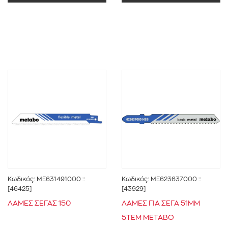
ΣΥΝΕΡΓ.ΓΥΨΙΝΩΝ ΔΙΑΚΟΣΜΗΣΕΩΝ-
ΓΥΨΟΣΑΝΙΔΕΣ
(18)
ΣΥΝΕΡΓ.ΞΥΛΟΥΡΓΙΚΩΝ ΕΡΓΑΣΙΩΝ
(1)
ΣΥΝΟΛΟ ΑΓΟΡΑΣ
(21)
0 € - 41 €
ΦΙΛΤΡΑΡΙΣΜΑ
Κωδικός:
ME631491000
::
Κωδικός:
ME623637000
::
[46425]
[43929]
ΛΑΜΕΣ ΣΕΓΑΣ 150
ΛΑΜΕΣ ΓΙΑ ΣΕΓΑ 51ΜΜ
5ΤΕΜ METABO