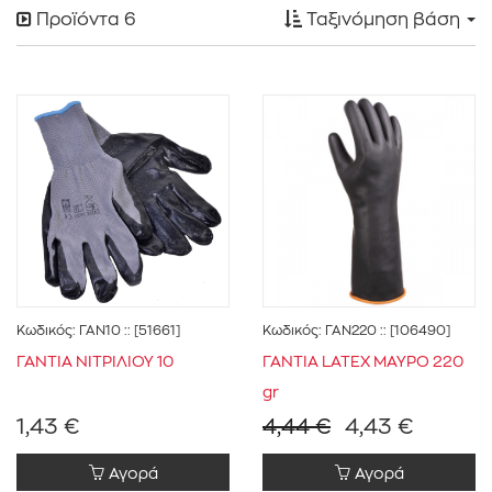
Προϊόντα
6
Ταξινόμηση βάση
O.E.M
(6)
ΣΥΝΕΡΓ.ΑΥΤΟΚΙΝΗΤΩΝ
(4)
ΣΥΝΕΡΓ.ΒΑΡΕΩΝ ΟΧΗΜΑΤΩΝ
(4)
ΣΥΝΕΡΓ.ΓΕΩΡΓΙΚΩΝ ΜΗΧΑΝΗΜΑΤΩΝ
(4)
Κωδικός:
ΓΑΝ10
:: [51661]
Κωδικός:
ΓΑΝ220
:: [106490]
ΣΥΝΕΡΓ.ΕΛΑΣΤΙΚΑ-ΒΟΥΛΚΑΝΙΖΑΤΕΡ
(4)
ΓΑΝΤΙΑ ΝΙΤΡΙΛΙΟΥ 10
ΓΑΝΤΙΑ LATEX ΜΑΥΡΟ 220
gr
ΣΥΝΕΡΓ.ΕΠΑΓΓΕΛΜΑΤΙΚΩΝ ΟΧΗΜΑΤΩΝ
(4)
1,43 €
4,44 €
4,43 €
ΣΥΝΕΡΓ.ΗΛΕΚΤΡΟΛΟΓΩΝ
(4)
Αγορά
Αγορά
ΣΥΝΕΡΓ.ΜΟΤΟΣΥΚΛΕΤΩΝ-ΔΙΚΥΚΛΩΝ
(4)