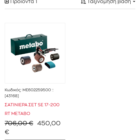
Προϊόντα
1
Ταξινόμηση βάση
METABO
(1)
1601w - 2000w
(1)
Κωδικός:
ME602259500
::
[43168]
ΣΑΤΙΝΙΕΡΑ ΣΕΤ SE 17-200
Σατινιέρα
(1)
RT ΜΕΤΑΒΟ
706,00 €
450,00
€